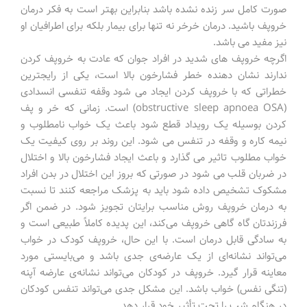
صورت کامل سر زنده نشده باشد بنابراین بهتر است به فکر درمان
خروپف باشید. درمان خرخر نه تنها برای بیمار بلکه برای اطرافیان او
نیز مفید می باشد.
اگرچه خروپف های شدید در افراد جوان که عادت به خروپف کردن
ندارند نشان دهنده خطر فشارخون بالا است، یکی از رایجترین
خطراتی که با خروپف کردن ایجاد می شود وقفه تنفسی انسدادی
(obstructive sleep apnoea OSA) است. زمانی که خر و پف
کردن بوسیله یک رویداد قطع شود باعث یک خواب نامطلوب و
نیمه کاره و وقفه در تنفس می شود. این روند بر روی کیفیت یک
خواب مطلوب تاثیر می گذارد و باعث ایجاد فشارخون بالا و اختلال
در ضربان قلب می شود در صورتی که بروز این اختلال در بدن افراد
مشکوک تشخیص داده شود باید به پزشک مراجعه کنند تا نسبت
به درمان خروپف روش مناسب برایتان تجویز شود. در ضمن اگر
فرزندتان گاه گاهی خروپف می‌کند، این پدیده کاملاً طبیعی است و
به سادگی قابل درمان است. با این حال، خروپف کودک در خواب
می‌تواند نشانه‌ای از یک عارضه‌ی جدی باشد و می‌بایستی مورد
معاینه قرار گیرد. خروپف در کودکان می‌تواند نشانه‌ی عارضه آپنه
(تنگی نفس) خواب باشد. این مشکل جدی می‌تواند تنفس کودکان
در هنگام شب را تحت تأثیر خود قرار دهد.