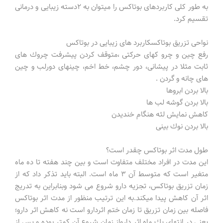
به طور كلی كاربردهای بوتاكس را میتوان به ۲دسته زیبایی و درمانی
تقسیم كرد.
نواحی تزریق بوتاکسکاربرد های زیبایی در بوتاکس
رفع چین و چرو كهای حركتی ،متوقف كردن پیشرفت چروك های
ثابت مثلا در پیشانی، دور چشم، خط اخم، چینهای دورلب و چین
های چانه و گردن .
بالا بردن ابروها
بالا بردن گوشه لب ها
كاهش نمایش لثه هنگام خندیدن
بالا بردن نوك بینی
طول مدت اثر بوتاكس چقدر است؟
این مدت در افراد مختلف متفاوت است و بین چند هفته تا ده ماه
متغیر است كه متوسط آن ۳ ماه است. البته باید تذكر داد كه از
زمان تزریق بوتاكس، تجزیه دارو شروع می شود وبنابراین به تدریج
اثر آن كاهش پیدا میكند.به این ترتیب منظور از مدت اثر بوتاكس
فاصله بین زمان تزریق تا زمان ختم اثردارو است نه كاهش اثر دارو؛
یعنی در انتهای یك ماه اثر دارواز زمان شروع آن كمتر بوده و پس از