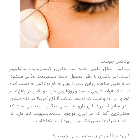
بوتاكس چیست؟
بوتاكس شكل تغییر یافته سم باكتری كلستریدیوم بوتولینوم
است. این باكتری به طور معمول، باعث مسمومیت غذایی میشود،
اما با تغییر ساختمان این سم، دارویی به نام بوتاكس به دست آمده
است كه فواید دارویی متعدد و روزافزونی دارد. بوتاكس در واقع اسم
تجاری این دارو است كه توسط شركت آلرگان آمریكا ساخته میشود
. در سایر كشورها این دارو به اسامی دیگری تولید می شود كه
معتبرترین آنها كه در ایران موجود است،دیسپورت نام دارد كه
ساخته شركت ایپسن انگلیس و مورد تایید FDA است.
كاربرد بوتاكس در پوست و زیبایی چیست؟