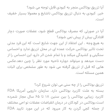
آیا تزریق بوتاکس منجر به کبودی قابل توجه می شود؟
خیر. کبودی به دنبال تزریق بوتاکس ناشایع و معمولا بسیار خفیف
است.
آیا در صورتی كه مصرف بوتاكس قطع شود، عضلات صورت دچار
افتادگی بیش از پیش نمی شوند؟
به هیچ وجه . این اعتقاد از این جهت شایع است كه این فرد مدتی
تحت تاثیر بوتاكس حركت عمده ای در محل تزریق ندارد و احساس
سنگینی و كشیدگی میكند و با تمام شدن اثر دارو، این احساس را از
دست میدهد و میتواند دوباره ناحیه مورد نظر را چین دهد.عكس
هایی كه قبل از تزریق گرفته می شود به طور مشخص برای اثبات
همین مسئله است.
تزریق بوتاكس را از چه سنی می توان شروع كرد؟
بسته به علت كاربرد بوتاكس دارد. سازمان دارویی آمریكا FDA
كاربرد زیبایی بوتاكس را بین سنین ۱۸ تا ۶۵ سال مجاز شمرده
است.بوتاكس در كودكان در درمان انقباضات عضلات نو احی مختلف
از جمله کجی گردن به كار میرود که در این مورد تایید FDA