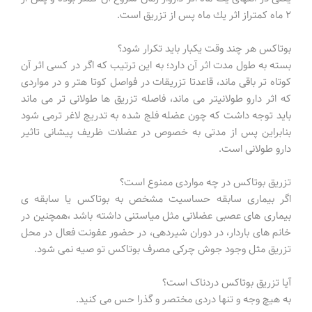
۲ ماه كمتراز اثر یك ماه پس از تزریق است.
بوتاكس هر چند وقت یكبار باید تكرار شود؟
بسته به طول مدت اثر آن دارد؛ به این ترتیب كه اگر در كسی اثر آن
كوتاه تر باقی ماند، قاعدتا تزریقات در فواصل كوتا هتر و در مواردی
كه اثر دارو طولانیتر می ماند، فاصله تزریق ها طولانی تر می ماند
باید توجه داشت كه چون عضله فلج شده به تدریج لاغر ترمی شود
بنابراین پس از مدتی به خصوص در عضلات ظریف پیشانی تاثیر
دارو طولانی است.
تزریق بوتاكس در چه مواردی ممنوع است؟
اگر بیماری سابقه حساسیت مشخص به بوتاكس یا سابقه ی
بیماری های عصبی عضلانی مثل میاستنی داشته باشد ،همچنین در
خانم های باردار، در دوران شیردهی، در حضور عفونت فعال در محل
تزریق مثل وجود جوش چرکی مصرف بوتاكس تو صیه نمی شود.
آیا تزریق بوتاکس دردناک است؟
به هیچ وجه و تنها دردی مختصر و گذرا حس می کنید.