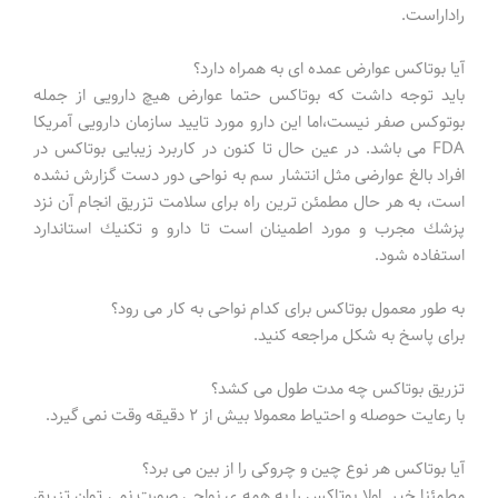
راداراست.
آیا بوتاكس عوارض عمده ای به همراه دارد؟
باید توجه داشت كه بوتاکس حتما عوارض هیچ دارویی از جمله
بوتوكس صفر نیست،اما این دارو مورد تایید سازمان دارویی آمریكا
FDA می باشد. در عین حال تا كنون در كاربرد زیبایی بوتاكس در
افراد بالغ عوارضی مثل انتشار سم به نواحی دور دست گزارش نشده
است، به هر حال مطمئن ترین راه برای سلامت تزریق انجام آن نزد
پزشك مجرب و مورد اطمینان است تا دارو و تكنیك استاندارد
استفاده شود.
به طور معمول بوتاکس برای کدام نواحی به کار می رود؟
برای پاسخ به شکل مراجعه کنید.
تزریق بوتاکس چه مدت طول می کشد؟
با رعایت حوصله و احتیاط معمولا بیش از ۲ دقیقه وقت نمی گیرد.
آیا بوتاکس هر نوع چین و چروکی را از بین می برد؟
مطمئنا خیر. اولا بوتاکس را به همه ی نواحی صورت نمی توان تزریق